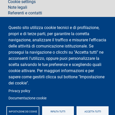
Cookie settings
Note legali
Referenti e contatti
Segui La Statale su
Questo sito utilizza cookie tecnici e di profilazione,
propri e di terze parti, per garantire la corretta
navigazione, analizzare il traffico e misurare l'efficacia
delle attività di comunicazione istituzionale. Se
prosegui la navigazione o clicchi su "Accetta tutti" ne
acconsenti l'utilizzo, oppure puoi personalizzare la
Testo
Università degli Studi di Milano
scelta salvando le tue preferenze e scegliendo quali
Via Festa del Perdono 7 - 20122 Milano
cookie attivare. Per maggiori informazioni e per
Tel.
+39 02 5032 5032
Posta Elettronica Certificata
sapere come gestirli clicca sul bottone "Impostazione
dei cookie".
Logo
Privacy policy
Documentazione cookie
IMPOSTAZIONE DEI COOKIE
RIFIUTA TUTTI
ACCETTA TUTTI