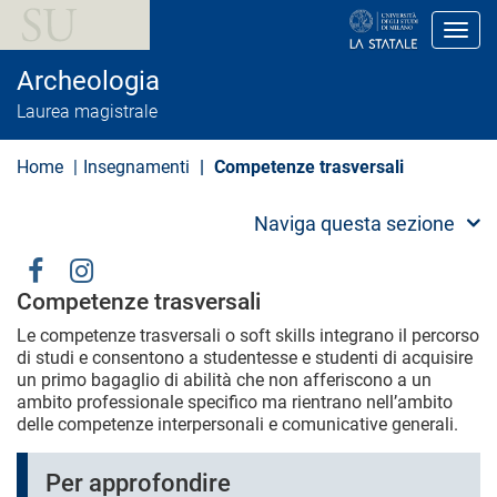
S
a
Toggl
l
t
Archeologia
a
a
Laurea magistrale
l
c
o
Home
Insegnamenti
Competenze trasversali
n
t
e
Naviga questa sezione
n
u
t
Social
o
Competenze trasversali
p
Menu
r
Le competenze trasversali o soft skills integrano il percorso
i
di studi e consentono a studentesse e studenti di acquisire
n
un primo bagaglio di abilità che non afferiscono a un
c
ambito professionale specifico ma rientrano nell’ambito
i
p
delle competenze interpersonali e comunicative generali.
a
l
Per approfondire
e