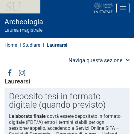
S
a
Toggl
l
t
Archeologia
a
a
Laurea magistrale
l
c
o
Home
Studiare
Laurearsi
n
t
e
Naviga questa sezione
n
u
t
Social
o
Laurearsi
p
Menu
r
i
Deposito tesi in formato
n
digitale (quando previsto)
c
i
p
L'
elaborato finale
dovrà essere depositato in formato
a
digitale (PDF/A) entro i termini stabili per ogni
l
sessione/appello, accedendo a Servizi Online SIFA –
e