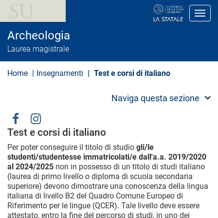
S
a
Toggl
l
t
Archeologia
a
a
Laurea magistrale
l
c
o
Home
Insegnamenti
Test e corsi di italiano
n
t
e
Naviga questa sezione
n
u
t
Social
o
Test e corsi di italiano
p
Menu
r
Per poter conseguire il titolo di studio
gli/le
i
studenti/studentesse immatricolati/e dall'a.a. 2019/2020
n
al 2024/2025
non in possesso di un titolo di studi italiano
c
(laurea di primo livello o diploma di scuola secondaria
i
p
superiore) devono dimostrare una conoscenza della lingua
a
italiana di livello B2 del Quadro Comune Europeo di
l
Riferimento per le lingue (QCER). Tale livello deve essere
e
attestato, entro la fine del percorso di studi, in uno dei